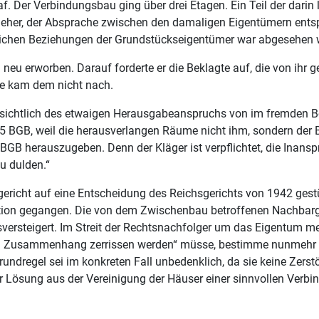
af. Der Verbindungsbau ging über drei Etagen. Ein Teil der dar
 jeher, der Absprache zwischen den damaligen Eigentümern ent
htlichen Beziehungen der Grundstückseigentümer war abgesehen
 neu erworben. Darauf forderte er die Beklagte auf, die von ih
e kam dem nicht nach.
nsichtlich des etwaigen Herausgabeanspruchs von im fremden Be
GB, weil die herausverlangen Räume nicht ihm, sondern der B
BGB herauszugeben. Denn der Kläger ist verpflichtet, die Inans
u dulden.“
gericht auf eine Entscheidung des Reichsgerichts von 1942 gestü
ation gegangen. Die von dem Zwischenbau betroffenen Nachbar
ersteigert. Im Streit der Rechtsnachfolger um das Eigentum m
n Zusammenhang zerrissen werden“ müsse, bestimme nunmehr (w
undregel sei im konkreten Fall unbedenklich, da sie keine Zers
r Lösung aus der Vereinigung der Häuser einer sinnvollen Verbi